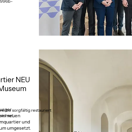
-996b-
rtier NEU
s Museum
burger
rerbe sorgfältig restauriert
dem neuen
esichert
mquartier und
m umgesetzt.