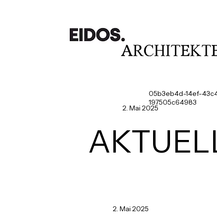
EIDOS.HARO am L
Sanierung eines k
05b3eb4d-14ef-43c
197505c64983
2. Mai 2025
AKTUEL
2. Mai 2025