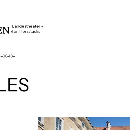
inzer Landestheater –
ulturellen Herzstücks
4-9848-
LES