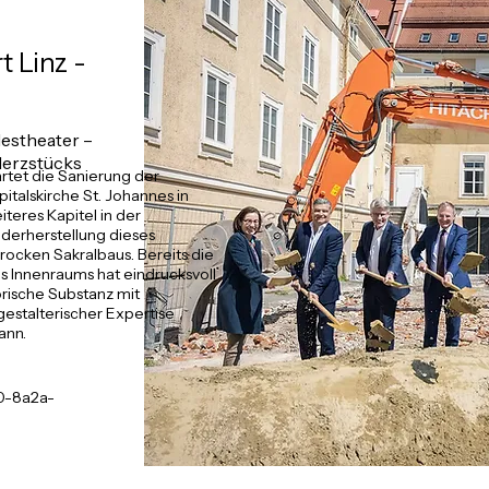
 Linz -
estheater –
Herzstücks
artet die Sanierung der
italskirche St. Johannes in
iteres Kapitel in der
erherstellung dieses
cken Sakralbaus. Bereits die
s Innenraums hat eindrucksvoll
orische Substanz mit
gestalterischer Expertise
ann.
0-8a2a-