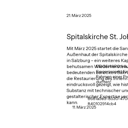
21. März 2025
Spitalskirche St. J
Mit März 2025 startet die Sa
Außenhaut der Spitalskirche
in Salzburg – ein weiteres Kap
behutsamen Wiederherstellu
EIDOS.HARO freut 
Siegerprojekt fü
bedeutenden barocken Sakral
Rahmen einer Pr
die Restaurierung des Innen
durften!
eindrucksvoll gezeigt, wie hi
Substanz mit technischer un
gestalterischer Expertise ve
8681a5e5-8530-470
kann.
840102914cb4
11. März 2025