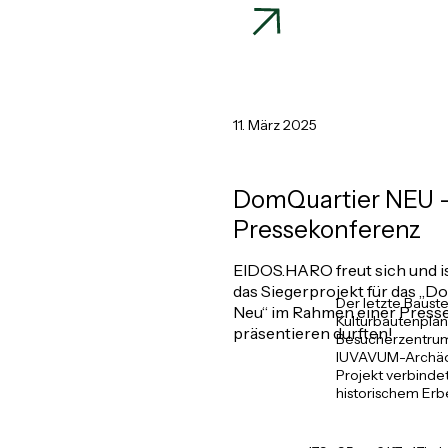
11. März 2025
DomQuartier NEU 
Pressekonferenz
EIDOS.HARO freut sich und ist
das Siegerprojekt für das „
Der letzte Baust
Neu“ im Rahmen einer Press
Kulturbautenplan
präsentieren durften!
Besucherzentrum
IUVAVUM-Archäo
Projekt verbinde
historischem Erb