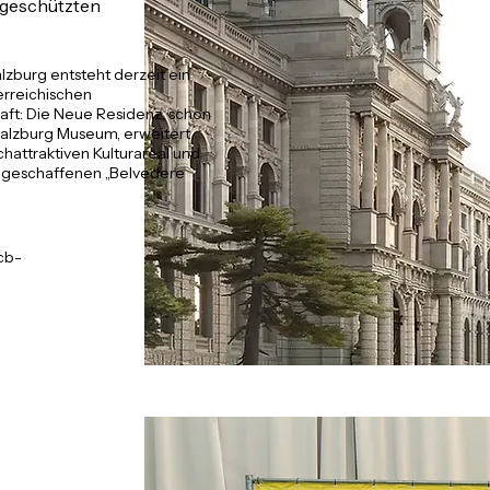
geschützten
lzburg entsteht derzeit ein
erreichischen
ft: Die Neue Residenz, schon
 Salzburg Museum, erweitert
hattraktiven Kulturareal und
ugeschaffenen „Belvedere
cb-