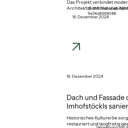
Das Projekt verbindet mode
Architektur mit historischem
15d8608d-aba1-435
9e74d8968148
16. Dezember 2024
16. Dezember 2024
Dach und Fassade 
Imhofstöckls sanier
Historisches Kulturerbe sorgf
restauriert und langfristig ge
Verwebung mit 