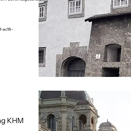
-ac18-
ing KHM