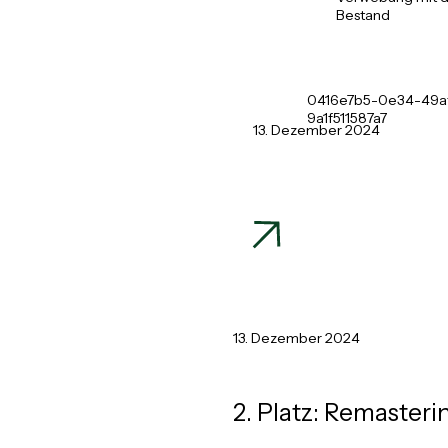
Bestand
0416e7b5-0e34-49af
9a1f511587a7
13. Dezember 2024
13. Dezember 2024
2. Platz: Remaster