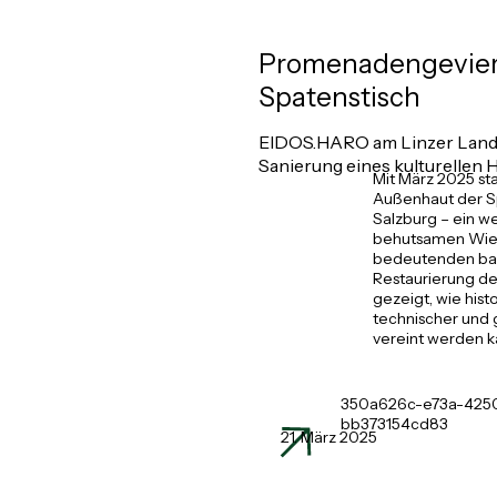
Promenadengeviert
Spatenstisch
EIDOS.HARO am Linzer Land
Sanierung eines kulturellen 
Mit März 2025 st
Außenhaut der Sp
Salzburg – ein we
behutsamen Wied
bedeutenden baro
Restaurierung de
gezeigt, wie hist
technischer und 
vereint werden k
350a626c-e73a-425
bb373154cd83
21. März 2025