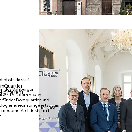
-
 stolz darauf,
DomQuartier
ein des Salzburger
ekonferenz
s wird mit dem neuen
 für das Domquartier und
logiemuseum umgesetzt. Das
t moderne Architektur mit
e.