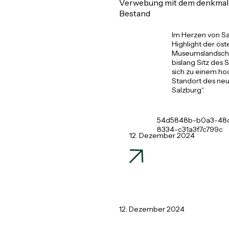
Verwebung mit dem denkmal
Bestand
Im Herzen von Sa
Highlight der öst
Museumslandscha
bislang Sitz des
sich zu einem hoc
Standort des ne
Salzburg“.
54d5848b-b0a3-48
8334-c31a3f7c799c
12. Dezember 2024
12. Dezember 2024