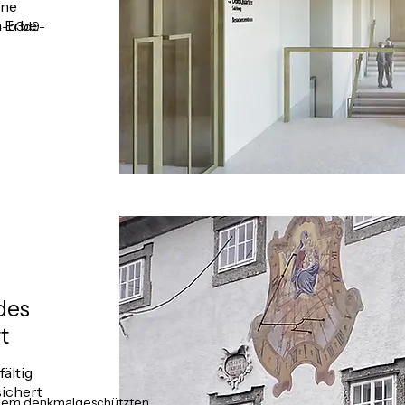
rne
 Erbe.
4-b3d9-
des
t
ältig
sichert
dem denkmalgeschützten