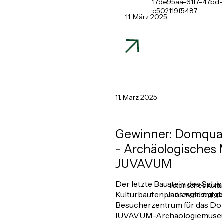
179e95aa-61f7-47bd
c502119f5487
11. März 2025
11. März 2025
Gewinner: Domqua
- Archäologische
JUVAVUM
Der letzte Baustein des Salz
Historisches Kultu
Kulturbautenplans wird mit 
und langfristig g
Besucherzentrum für das Do
IUVAVUM-Archäologiemuseu